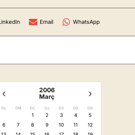
LinkedIn
Email
WhatsApp
2006
‹
›
Març
DL
DM
DC
DJ
DV
DS
DG
1
2
3
4
5
6
7
8
9
10
11
12
13
14
15
16
17
18
19