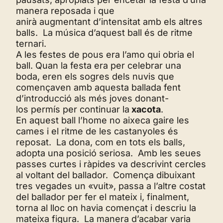
manera reposada i que
anirà augmentant d’intensitat amb els altres
balls. La música d’aquest ball és de ritme
ternari.
A les festes de pous era l’amo qui obria el
ball. Quan la festa era per celebrar una
boda, eren els sogres dels nuvis que
començaven amb aquesta ballada fent
d’introducció als més joves donant-
los permís per continuar la
xacota
.
En aquest ball l’home no aixeca gaire les
cames i el ritme de les castanyoles és
reposat. La dona, com en tots els balls,
adopta una posició seriosa. Amb les seues
passes curtes i ràpides va descrivint cercles
al voltant del ballador. Comença dibuixant
tres vegades un «vuit», passa a l’altre costat
del ballador per fer el mateix i, finalment,
torna al lloc on havia començat i descriu la
mateixa figura. La manera d’acabar varia