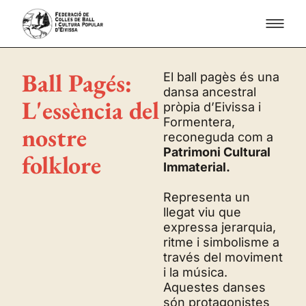
Ball Pagés:
El ball pagès és una
dansa ancestral
L'essència del
pròpia d’Eivissa i
Formentera,
nostre
reconeguda com a
Patrimoni Cultural
folklore
Immaterial.
Representa un
llegat viu que
expressa jerarquia,
ritme i simbolisme a
través del moviment
i la música.
Aquestes danses
són protagonistes