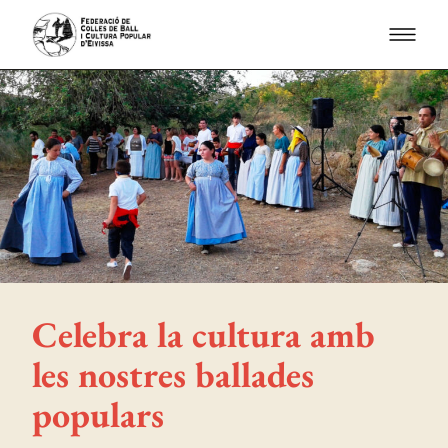
Celebra la cultura amb
les nostres ballades
populars