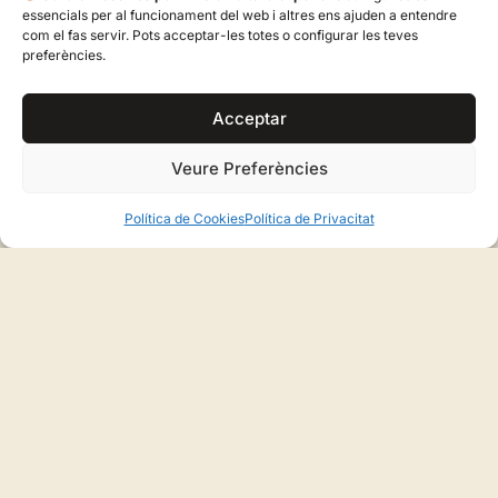
essencials per al funcionament del web i altres ens ajuden a entendre
com el fas servir. Pots acceptar-les totes o configurar les teves
preferències.
Properes Excursions
Acceptar
Veure Preferències
Ballades Populars
Ballades obertes a tothom on es comparteix
Política de Cookies
Política de Privacitat
el ball pagès en espais públics, pous i places
arreu de la nostra illa.