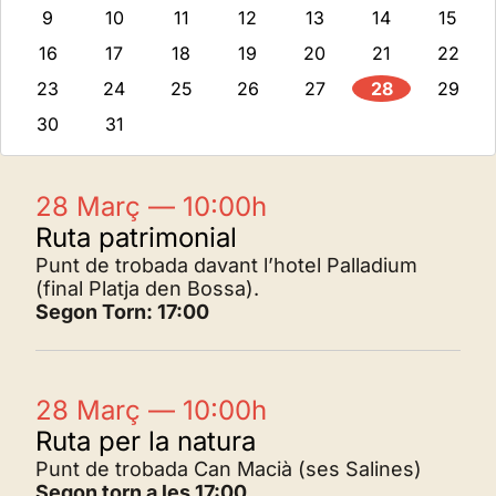
9
10
11
12
13
14
15
16
17
18
19
20
21
22
23
24
25
26
27
28
29
30
31
28 Març — 10:00h
Ruta patrimonial
Punt de trobada davant l’hotel Palladium
(final Platja den Bossa).
Segon Torn: 17:00
28 Març — 10:00h
Ruta per la natura
Punt de trobada Can Macià (ses Salines)
Segon torn a les 17:00