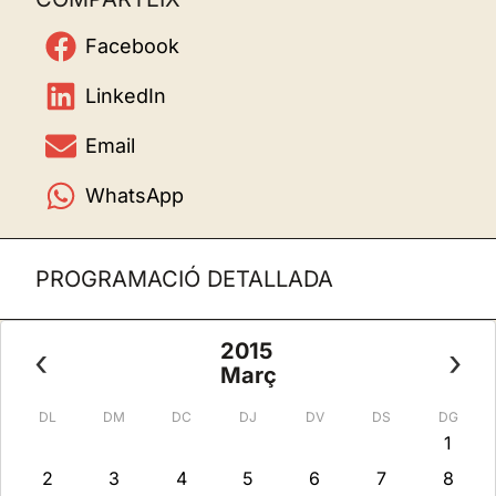
Facebook
LinkedIn
Email
WhatsApp
PROGRAMACIÓ DETALLADA
2015
‹
›
Març
DL
DM
DC
DJ
DV
DS
DG
1
2
3
4
5
6
7
8