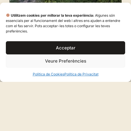
Utilitzem cookies per millorar la teva experiència:
Algunes són
essencials per al funcionament del web i altres ens ajuden a entendre
com el fas servir. Pots acceptar-les totes o configurar les teves
preferències.
Properes Excursions
Acceptar
Veure Preferències
Ballades Populars
Política de Cookies
Política de Privacitat
Ballades obertes a tothom on es comparteix
el ball pagès en espais públics, pous i places
arreu de la nostra illa.