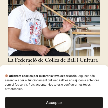
La Federació de Colles de Ball i Cultura
Popular d’Eivissa posa en marxa a
YouTube un gran repositori obert de
Utilitzem cookies per millorar la teva experiència:
Algunes són
sonades tradicionals
essencials per al funcionament del web i altres ens ajuden a entendre
com el fas servir. Pots acceptar-les totes o configurar les teves
preferències.
Acceptar