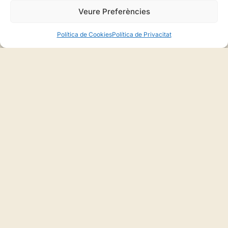
Veure Preferències
Política de Cookies
Política de Privacitat
Maria Marí Marí rep el premi al mèrit
ciutadà pel Consell Insular d’Eivissa
AMB LA COL·LABORACIÓ DE