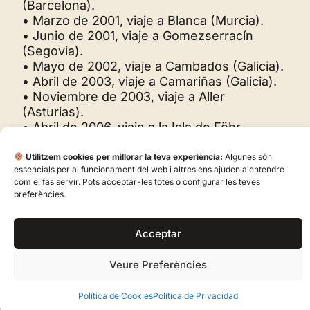
(Barcelona).
• Marzo de 2001, viaje a Blanca (Murcia).
• Junio de 2001, viaje a Gomezserracín
(Segovia).
• Mayo de 2002, viaje a Cambados (Galicia).
• Abril de 2003, viaje a Camariñas (Galicia).
• Noviembre de 2003, viaje a Aller
(Asturias).
• Abril de 2006, viaje a la Isla de Föhr
(Alemania).
• Mayo de 2006, viaje a Castalla (Alicante).
Utilitzem cookies per millorar la teva experiència:
Algunes són
essencials per al funcionament del web i altres ens ajuden a entendre
• Agosto de 2007, viaje a Villanueva de
com el fas servir. Pots acceptar-les totes o configurar les teves
Alcardete (Toledo).
preferències.
• Septiembre de 2007, viaje a Tavernes de la
Valldigna (Valencia).
• Abril de 2009, viaje a Onil (Alicante).
Acceptar
• Octubre de 2010 (Puente del Pilar), viaje a
Castrelo Cambados (Galicia)
Veure Preferències
Política de Cookies
Política de Privacidad