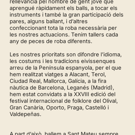
rellevància pel nombre de gent jove que
aprengué ràpidament els balls, a tocar els
instruments i també la gran participació dels
pares, alguns ballant, i d’altres
confeccionant tota la roba necessària per
les nostres actuacions. Tenim tallers cada
any de peces de roba diferents.
Les nostres prioritats son difondre l’idioma,
les costums i les tradicions eivissenques
arreu de la Península espanyola, per el que
hem realitzat viatges a Alacant, Terol,
Ciudad Real, Mallorca, Galícia, a la fira
nàutica de Barcelona, Leganés (Madrid),
hem estat convidats a la XXVIII edició del
festival internacional de folklore del Olival,
Gran Canària, Oporto, Praga, Castelló i
Valdepeñas.
A part d’això, ballem a Sant Mateu sempre