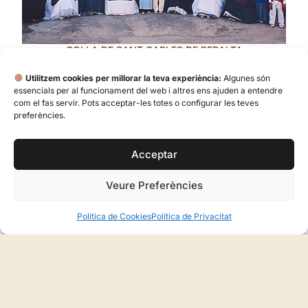
COLLA DE SANT CARLES DE PERALTA
Utilitzem cookies per millorar la teva experiència:
Algunes són
essencials per al funcionament del web i altres ens ajuden a entendre
com el fas servir. Pots acceptar-les totes o configurar les teves
preferències.
Coneix Les Colles
Acceptar
Veure Preferències
AMB LA COL·LABORACIÓ DE
Política de Cookies
Política de Privacitat