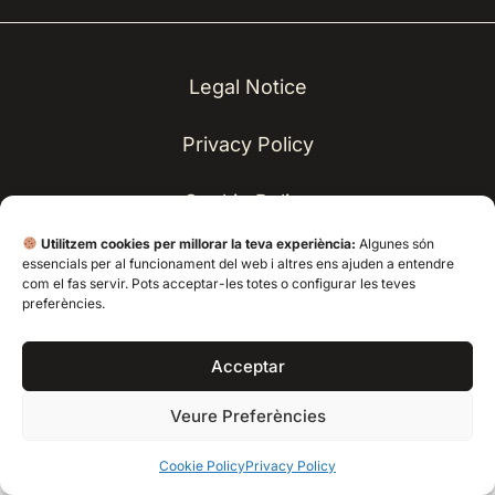
Legal Notice
Privacy Policy
Cookie Policy
©2025
Utilitzem cookies per millorar la teva experiència:
Algunes són
essencials per al funcionament del web i altres ens ajuden a entendre
com el fas servir. Pots acceptar-les totes o configurar les teves
preferències.
Català
(
Catalan
)
Español
(
Spanish
)
English
Acceptar
Veure Preferències
Cookie Policy
Privacy Policy