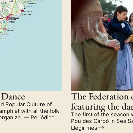
k Dance
The Federation 
featuring the da
d Popular Culture of
mphlet with all the folk
The first of the season w
 organize. — Periódico
Pou des Carbó in Ses Sal
Llegir més