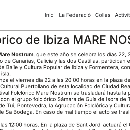
Inici
La Federació
Colles
Activi
clórico de Ibiza MARE 
 Mare Nostrum
, que este año se celebra los días 22
to de Canarias, Galicia y las dos Castillas, participan
 Baile y Cultura Popular de Ibiza y Formentera, con e
isla.
enza el viernes día 22 a las 20:00 horas en la plaza d
y Cultural Puertollano de esta localidad de Ciudad Re
ival Folclórico Mare Nostrum se trasladará hasta la pl
n con el grupo folclórico Sámara de Guía de Isora de T
 Tui, Pontevedra, la Agrupación Folclórica y Cultura
 Sa Bodega. En caso de mal tiempo el acto se trasla
las 12:00 horas. En la plaza de Sant Jordi actuará e