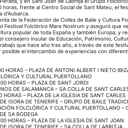
eralta, y en Sant Joan de Labritja el Grupo Folclóri
00 horas, frente al Centro Social de Sant Mateu, el fe
a d’Aubarca.
denta de la Federación de Colles de Baile y Cultura P
del Festival Folclórico Mare Nostrum y aseguró que
cultura popular de toda España y también Europa, y 
 el consejero insular de Educación, Patrimonio, Cult
trabajo que hace año tras año, a través de este festi
er posible el intercambio de experiencias con difere
00 HORAS – PLAZA DE ANTONI ALBERT I NIETO IBIZ
LCLÓRICA Y CULTURAL PUERTOLLANO
:00 HORAS – PLAZA DE SANT JORDI
NOS DE SALAMANCA – SA COLLA DE SANT CARLES
0 HORAS – PLAZA DE LA IGLESIA DE SANT CARLES
DE ISORA DE TENERIFE – GRUPO DE BAILE TRADI
PACIÓN FOLCLÓRICA Y CULTURAL PUERTOLLANO –
 DE SA BODEGA
00 HORAS – PLAZA DE LA IGLESIA DE SANT JOAN
E ISORA DE TENERIFE – SA COLLA DE LABRITJA