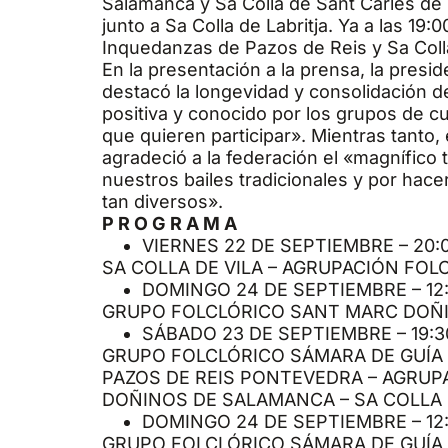
Salamanca y Sa Colla de Sant Carles de P
junto a Sa Colla de Labritja. Ya a las 19:
Inquedanzas de Pazos de Reis y Sa Coll
En la presentación a la prensa, la presi
destacó la longevidad y consolidación 
positiva y conocido por los grupos de 
que quieren participar». Mientras tanto,
agradeció a la federación el «magnífico 
nuestros bailes tradicionales y por hac
tan diversos».
P R O G R A M A
VIERNES 22 DE SEPTIEMBRE – 20:
SA COLLA DE VILA – AGRUPACIÓN FO
DOMINGO 24 DE SEPTIEMBRE – 12
GRUPO FOLCLÓRICO SANT MARC DOÑI
SÁBADO 23 DE SEPTIEMBRE – 19:3
GRUPO FOLCLÓRICO SÁMARA DE GUÍA 
PAZOS DE REIS PONTEVEDRA – AGRU
DOÑINOS DE SALAMANCA – SA COLLA
DOMINGO 24 DE SEPTIEMBRE – 12:
GRUPO FOLCLÓRICO SÁMARA DE GUÍA D