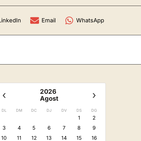
LinkedIn
Email
WhatsApp
2026
‹
›
Agost
DL
DM
DC
DJ
DV
DS
DG
1
2
3
4
5
6
7
8
9
10
11
12
13
14
15
16