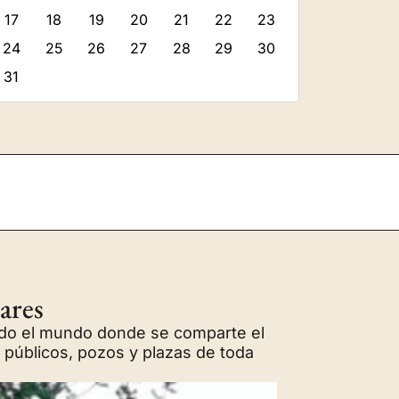
17
18
19
20
21
22
23
24
25
26
27
28
29
30
31
ares
todo el mundo donde se comparte el
 públicos, pozos y plazas de toda